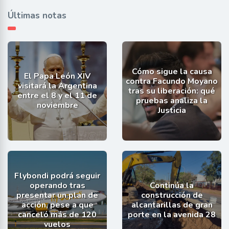
Últimas notas
Cómo sigue la causa
El Papa León XIV
contra Facundo Moyano
visitará la Argentina
tras su liberación: qué
entre el 8 y el 11 de
pruebas analiza la
noviembre
Justicia
Flybondi podrá seguir
operando tras
Continúa la
presentar un plan de
construcción de
acción, pese a que
alcantarillas de gran
canceló más de 120
porte en la avenida 28
vuelos