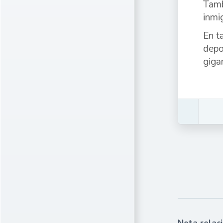
Tamb
inmi
En t
depo
giga