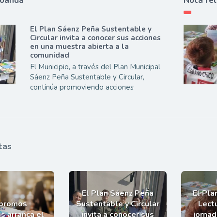
ioanda
Nota re
El Plan Sáenz Peña Sustentable y
Circular invita a conocer sus acciones
en una muestra abierta a la
comunidad
El Municipio, a través del Plan Municipal
Sáenz Peña Sustentable y Circular,
continúa promoviendo acciones
tas
El Plan Sáenz Peña
El Pla
 promos
Sustentable y Circular
Lectu
s arranca el
invita a conocer sus
jornad