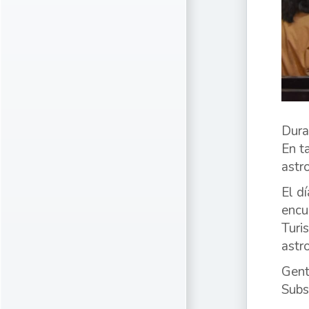
Dura
En t
astr
El d
encu
Turi
astr
Gent
Subs