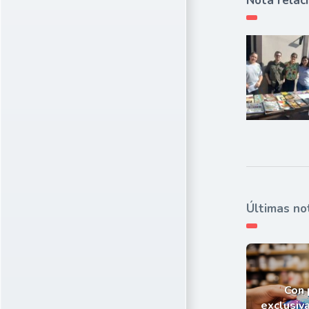
Nota relac
Últimas no
Con
exclusiva