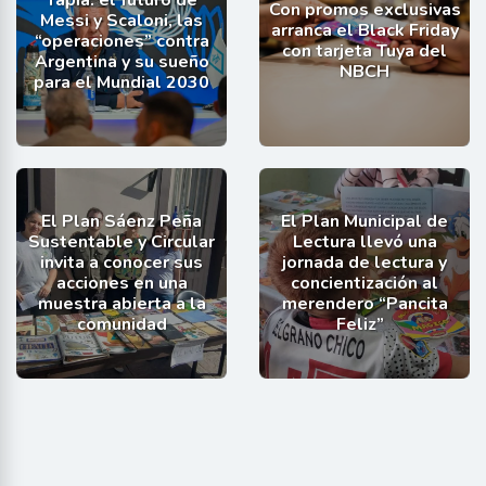
Con promos exclusivas
Messi y Scaloni, las
arranca el Black Friday
“operaciones” contra
con tarjeta Tuya del
Argentina y su sueño
NBCH
para el Mundial 2030
El Plan Sáenz Peña
El Plan Municipal de
Sustentable y Circular
Lectura llevó una
invita a conocer sus
jornada de lectura y
acciones en una
concientización al
muestra abierta a la
merendero “Pancita
comunidad
Feliz”