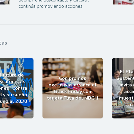
continúa promoviendo acciones
tas
El Pl
l futuro de
Con promos
Sustent
Scaloni, las
exclusivas arranca el
invita
ones” contra
Black Friday con
acci
a y su sueño
tarjeta Tuya del NBCH
muestr
Mundial 2030
c