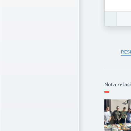
RES
Nota relac