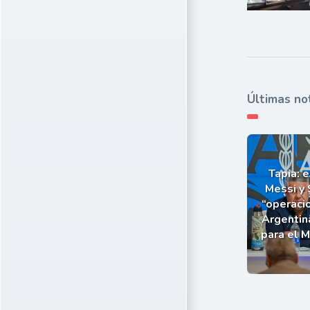
Últimas no
Tapia: e
Messi y 
“operaci
Argentin
para el 