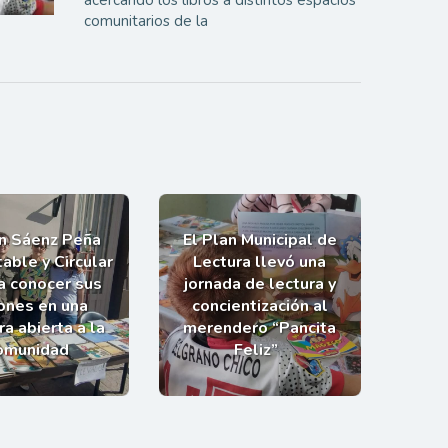
comunitarios de la
an Sáenz Peña
El Plan Municipal de
able y Circular
Lectura llevó una
 a conocer sus
jornada de lectura y
ones en una
concientización al
a abierta a la
merendero “Pancita
omunidad
Feliz”