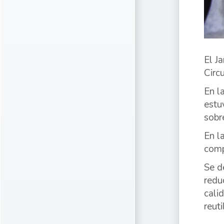
El J
Circ
En la
estu
sobr
En l
comp
Se d
redu
cali
reuti