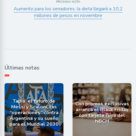
PRÓXIMA NOTA
Aumento para los senadores: la dieta llegará a 10,2
millones de pesos en noviembre
Últimas notas
Tapia: el futuro de
Con promos exclusivas
Messi y Scaloni, las
arranca el Black Friday
“operaciones” contra
con tarjeta Tuya del
Argentina y su sueño
NBCH
para el Mundial 2030