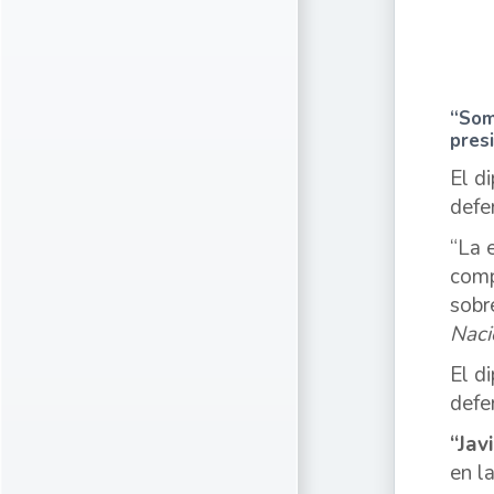
“Som
pres
El d
defe
“La 
comp
sobr
Naci
El d
defe
“Jav
en l