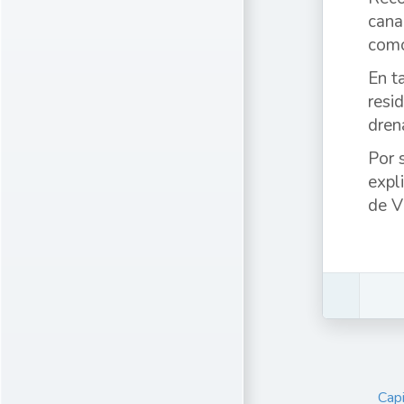
cana
como
En t
resi
drena
Por 
expl
de Vi
Capi