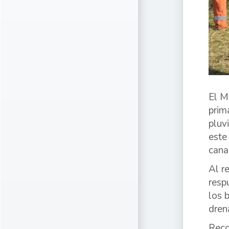
El M
prim
pluv
este
cana
Al r
resp
los 
drena
Reco