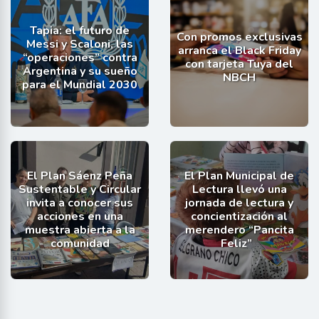
Tapia: el futuro de
Con promos exclusivas
Messi y Scaloni, las
arranca el Black Friday
“operaciones” contra
con tarjeta Tuya del
Argentina y su sueño
NBCH
para el Mundial 2030
El Plan Sáenz Peña
El Plan Municipal de
Sustentable y Circular
Lectura llevó una
invita a conocer sus
jornada de lectura y
acciones en una
concientización al
muestra abierta a la
merendero “Pancita
comunidad
Feliz”