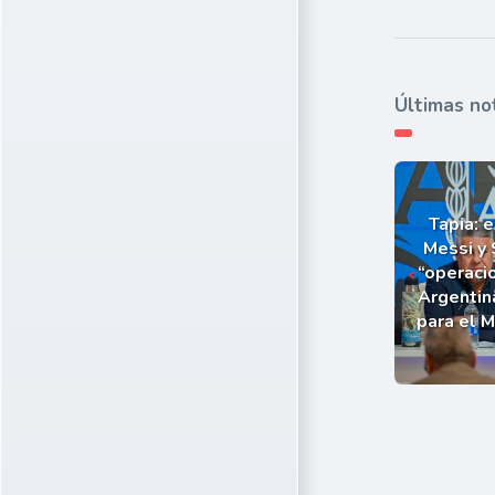
Últimas no
Tapia: e
Messi y 
“operaci
Argentin
para el 