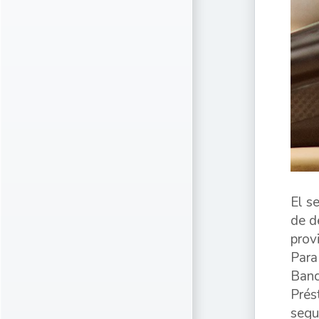
El s
de d
prov
Para
Banc
Prés
segui