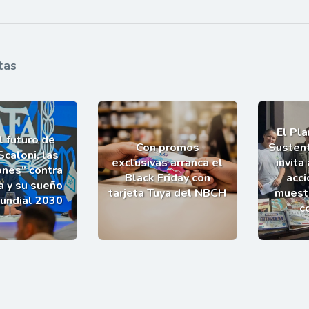
tas
El Pl
l futuro de
Con promos
Sustent
Scaloni, las
exclusivas arranca el
invita
ones” contra
Black Friday con
acci
a y su sueño
tarjeta Tuya del NBCH
muestr
Mundial 2030
c