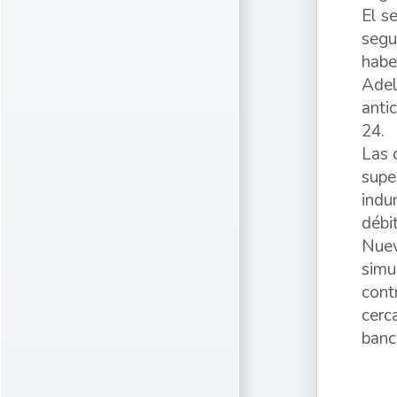
El s
segu
habe
Adel
anti
24.
Las 
supe
indu
débi
Nuev
simu
cont
cerc
banc