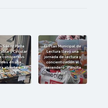
an Sáenz Peña
El Plan Municipal de
able y Circular
Lectura llevó una
 a conocer sus
jornada de lectura y
ones en una
concientización al
a abierta a la
merendero “Pancita
omunidad
Feliz”