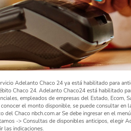
ervicio Adelanto Chaco 24 ya está habilitado para anti
ébito Chaco 24. Adelanto Chaco24 está habilitado par
inciales, empleados de empresas del Estado, Ecom, 
 conocer el monto disponible, se puede consultar en
o del Chaco nbch.com.ar Se debe ingresar en el menú
tamos -> Consultas de disponibles anticipos, elegir 
r las indicaciones.