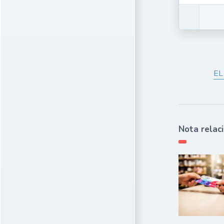
EL
Nota relac