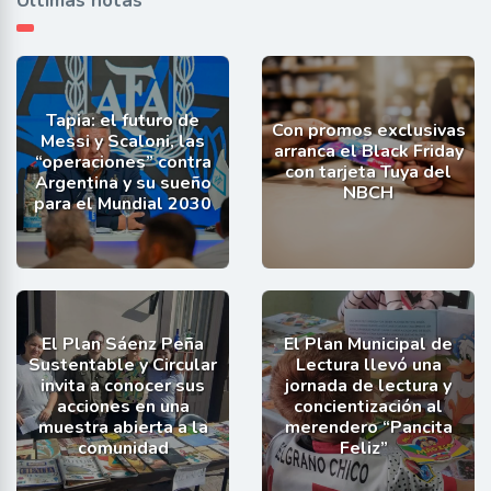
Últimas notas
Tapia: el futuro de
Con promos exclusivas
Messi y Scaloni, las
arranca el Black Friday
“operaciones” contra
con tarjeta Tuya del
Argentina y su sueño
NBCH
para el Mundial 2030
El Plan Sáenz Peña
El Plan Municipal de
Sustentable y Circular
Lectura llevó una
invita a conocer sus
jornada de lectura y
acciones en una
concientización al
muestra abierta a la
merendero “Pancita
comunidad
Feliz”