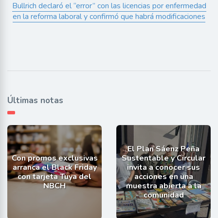
Bullrich declaró el “error” con las licencias por enfermedad
en la reforma laboral y confirmó que habrá modificaciones
Últimas notas
El Plan Sáenz Peña
Con promos exclusivas
Sustentable y Circular
arranca el Black Friday
invita a conocer sus
con tarjeta Tuya del
acciones en una
NBCH
muestra abierta a la
comunidad