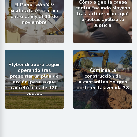
Cómo sigue la causa
El Papa León XIV
contra Facundo Moyano
visitará la Argentina
tras su liberación: qué
entre el 8 y el 11 de
pruebas analiza la
noviembre
Justicia
Flybondi podrá seguir
operando tras
Continúa la
presentar un plan de
construcción de
acción, pese a que
alcantarillas de gran
canceló más de 120
porte en la avenida 28
vuelos