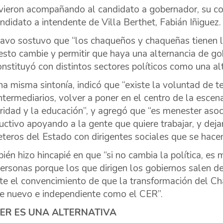
vieron acompañando al candidato a gobernador, su co
andidato a intendente de Villa Berthet, Fabián Iñiguez.
avo sostuvo que “los chaqueños y chaqueñas tienen l
esto cambie y permitir que haya una alternancia de go
onstituyó con distintos sectores políticos como una alt
na misma sintonía, indicó que “existe la voluntad de ter
intermediarios, volver a poner en el centro de la escena
ridad y la educación”, y agregó que “es menester asoc
uctivo apoyando a la gente que quiere trabajar, y dej
eteros del Estado con dirigentes sociales que se hacen
ién hizo hincapié en que “si no cambia la política, es 
personas porque los que dirigen los gobiernos salen de 
ste el convencimiento de que la transformación del Ch
te nuevo e independiente como el CER”.
CER ES UNA ALTERNATIVA