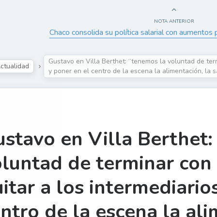
NOTA ANTERIOR
Chaco consolida su política salarial con aumentos p
Gustavo en Villa Berthet: “tenemos la voluntad de termi
ctualidad
y poner en el centro de la escena la alimentación, la s
stavo en Villa Berthet:
luntad de terminar con l
itar a los intermediario
ntro de la escena la ali