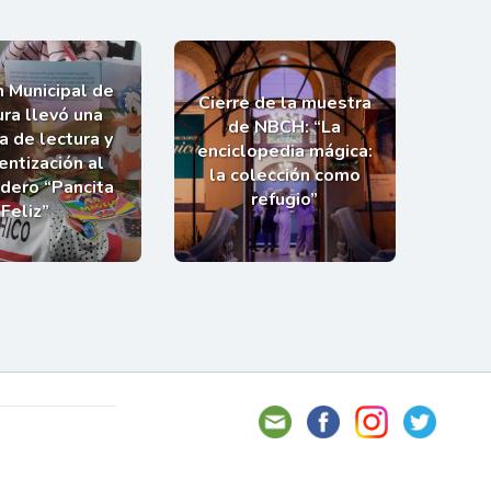
n Municipal de
Cierre de la muestra
ra llevó una
de NBCH: “La
a de lectura y
enciclopedia mágica:
entización al
la colección como
dero “Pancita
refugio”
Feliz”