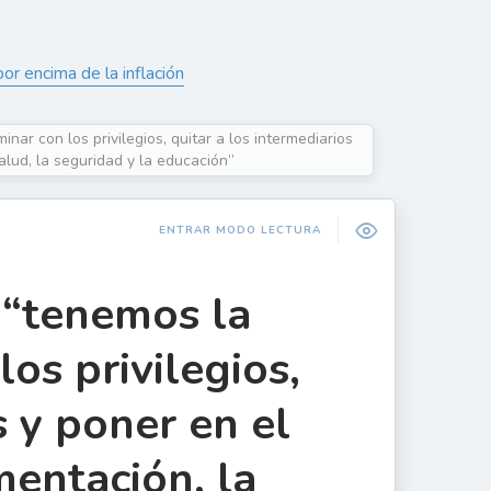
or encima de la inflación
nar con los privilegios, quitar a los intermediarios
alud, la seguridad y la educación”
ENTRAR MODO LECTURA
 “tenemos la
os privilegios,
s y poner en el
mentación, la