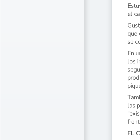
Estu
el c
Gust
que 
se c
En u
los 
segu
prod
piqu
Tamb
las 
“exi
fren
EL 