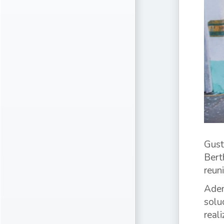
Gust
Bert
reun
Adem
solu
real