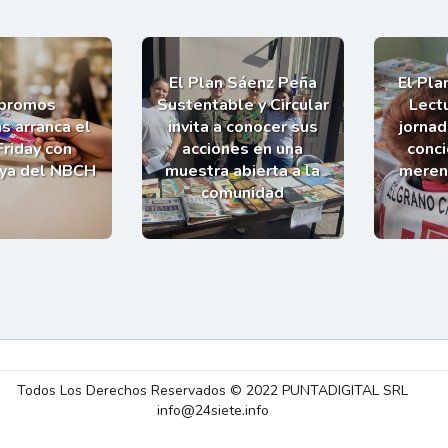
El Plan Sáenz Peña
El Pla
 promos
Sustentable y Circular
Lectu
s arranca el
invita a conocer sus
jornad
Friday con
acciones en una
conci
uya del NBCH
muestra abierta a la
meren
comunidad
Todos Los Derechos Reservados © 2022 PUNTADIGITAL SRL
info@24siete.info