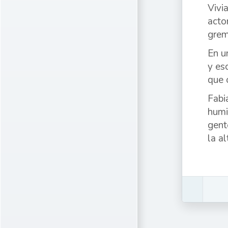
Vivi
acto
gremi
En u
y es
que 
Fabi
humi
gent
la a