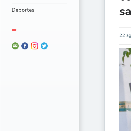
sa
Deportes
22 ag