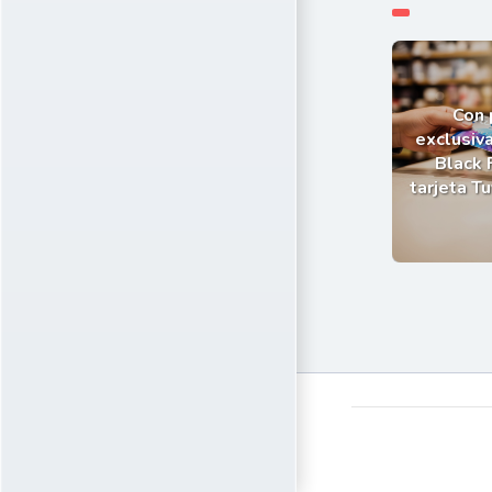
Con
exclusiva
Black 
tarjeta T