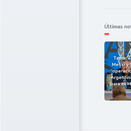
Últimas no
Tapia: e
Messi y 
“operaci
Argentin
para el 