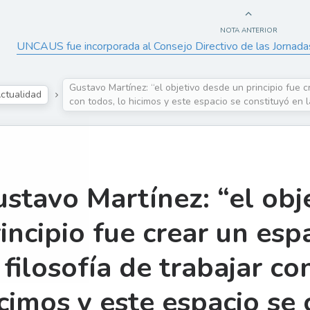
NOTA ANTERIOR
UNCAUS fue incorporada al Consejo Directivo de las Jornada
Gustavo Martínez: “el objetivo desde un principio fue c
ctualidad
con todos, lo hicimos y este espacio se constituyó en l
stavo Martínez: “el obj
incipio fue crear un es
 filosofía de trabajar co
cimos y este espacio se 