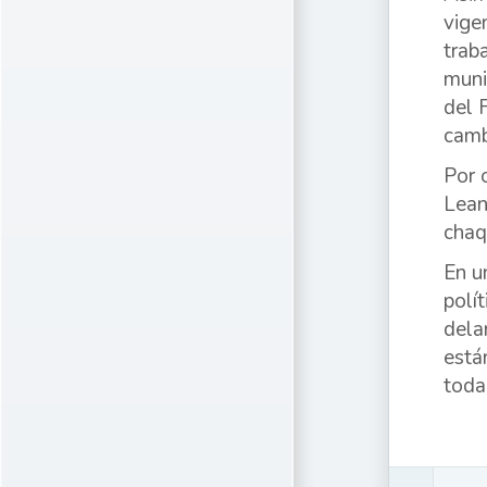
vige
trab
muni
del 
camb
Por 
Lean
chaq
En u
polí
dela
está
toda