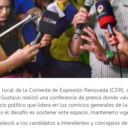
l local de la Corriente de Expresión Renovada (CER),
 Gustavo realizó una conferencia de prensa donde va
cio político que lidera en los comicios generales de la
s el desafío es sostener este espacio, mantenerlo vig
deció a los candidatos a intendentes y concejales de 