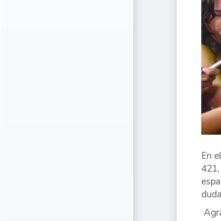
En e
421,
espa
duda
Agra