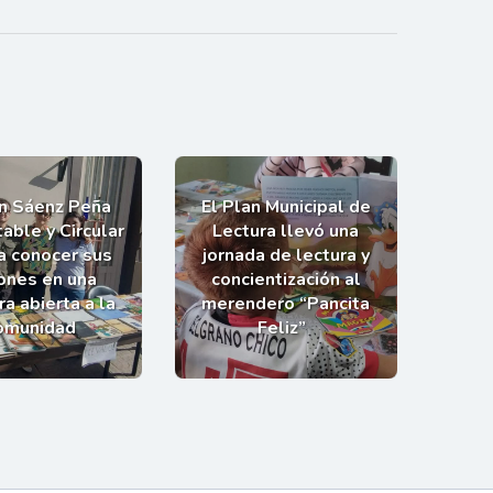
an Sáenz Peña
El Plan Municipal de
able y Circular
Lectura llevó una
 a conocer sus
jornada de lectura y
ones en una
concientización al
a abierta a la
merendero “Pancita
omunidad
Feliz”