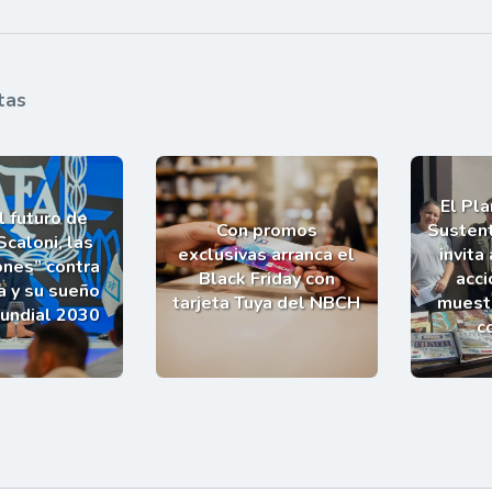
tas
El Pl
l futuro de
Con promos
Sustent
Scaloni, las
exclusivas arranca el
invita
ones” contra
Black Friday con
acci
a y su sueño
tarjeta Tuya del NBCH
muestr
Mundial 2030
c