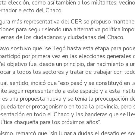
sta elección, como así también a los militantes, vecino
rnador electo del Chaco.
igura más representativa del CER se propuso mantener 
ciones para seguir siendo una alternativa política impo
lemas de los ciudadanos y ciudadanas del Chaco.
avo sostuvo que “se llegó hasta esta etapa para poder
participó por primera vez en las elecciones generales 
“el objetivo fue, desde un principio, dar nacimiento a u
ocar a todos los sectores y tratar de trabajar con todo
gual sentido, indicó que “eso pasó y se constituyó en la
ite seguir representando a este espacio y a esta insti
a es una propuesta nueva y se tenía la preocupación de
pueda tener protagonismo en toda la provincia, pero 
esentación en todo el Chaco y las banderas que se lle
olítica chaqueña para los próximos años”.
ismo, remarcó que “sin lugar a dudas el desafío es so