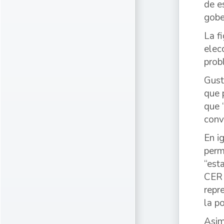
de e
gobe
La f
elec
prob
Gust
que 
que 
conv
En i
perm
“est
CER 
repr
la p
Asim