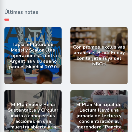
Últimas notas
Tapia: el futuro de
Con promos exclusivas
Messi y Scaloni, las
arranca el Black Friday
“operaciones” contra
con tarjeta Tuya del
Argentina y su sueño
NBCH
para el Mundial 2030
El Plan Sáenz Peña
El Plan Municipal de
Sustentable y Circular
Lectura llevó una
invita a conocer sus
jornada de lectura y
acciones en una
concientización al
muestra abierta a la
merendero “Pancita