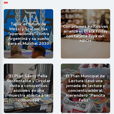
Tapia: el futuro de
Con promos exclusivas
Messi y Scaloni, las
arranca el Black Friday
“operaciones” contra
con tarjeta Tuya del
Argentina y su sueño
NBCH
para el Mundial 2030
El Plan Sáenz Peña
El Plan Municipal de
Sustentable y Circular
Lectura llevó una
invita a conocer sus
jornada de lectura y
acciones en una
concientización al
muestra abierta a la
merendero “Pancita
comunidad
Feliz”