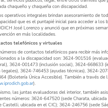
ral, servicios públicos, legal, entre otros trámites que
ada chaqueño y chaqueña con discapacidad.
os operativos integrales brindan asesoramiento de todo
apacidad que es el puntapié inicial para acceder a los 
DICH José Lorenzo y anunció que en próximas seman
rvención en más localidades.
actos telefónicos y virtuales
números de contactos telefónicos para recibir más inf
cionados a la discapacidad son: 3624-901516 (evalu
ral), 3624-001473 (inclusión social), 3624-668633 (i
a legales), 3624-746453 (ayudas técnicas), 3624-2078
64 (Boletería Única Accesible). También a través de 
.iprodich.gob.ar
).
ismo, las juntas evaluadoras del interior, también asis
ientes números: 3624-647520 (sede Charata, ubicada
e Castelli, ubicada en el CIC); 3624-246756 (sede Sáe