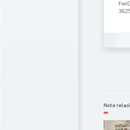
Feri
3625
Nota relac