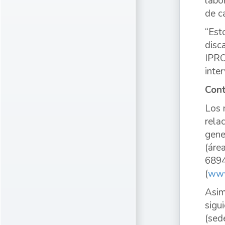
labo
de c
“Est
disc
IPRO
inte
Cont
Los 
rela
gene
(áre
6894
(
www
Asim
sigu
(sed