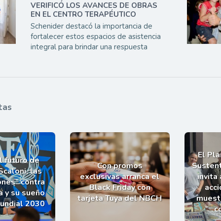
VERIFICÓ LOS AVANCES DE OBRAS
EN EL CENTRO TERAPÉUTICO
Schenider destacó la importancia de
fortalecer estos espacios de asistencia
integral para brindar una respuesta
tas
El Pl
l futuro de
Con promos
Sustent
Scaloni, las
exclusivas arranca el
invita
ones” contra
Black Friday con
acci
a y su sueño
tarjeta Tuya del NBCH
muestr
Mundial 2030
c