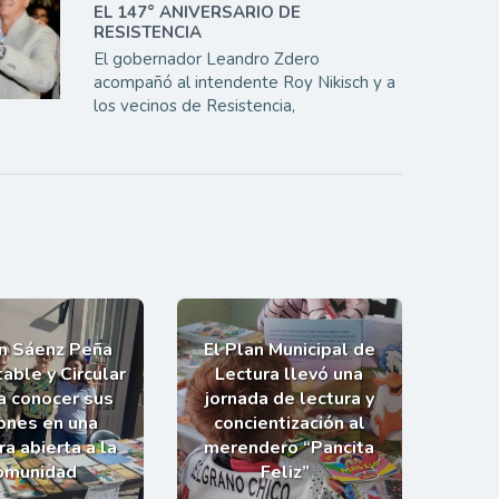
EL 147° ANIVERSARIO DE
RESISTENCIA
El gobernador Leandro Zdero
acompañó al intendente Roy Nikisch y a
los vecinos de Resistencia,
an Sáenz Peña
El Plan Municipal de
able y Circular
Lectura llevó una
 a conocer sus
jornada de lectura y
ones en una
concientización al
a abierta a la
merendero “Pancita
omunidad
Feliz”