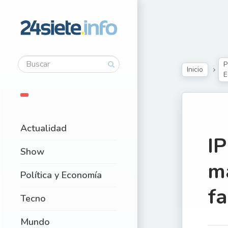
P
Inicio
E
Actualidad
I
Show
m
Política y Economía
fa
Tecno
Mundo