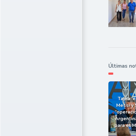
Últimas no
Tapia: e
Messi y 
“operaci
Argentin
para el 