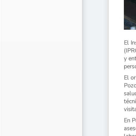
El I
(IPR
y en
pers
El o
Pozo
salu
técn
visi
En P
ases