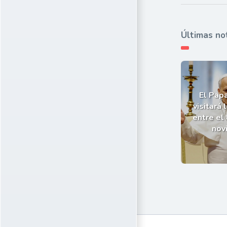
Últimas no
El Pap
visitará 
entre el 
nov