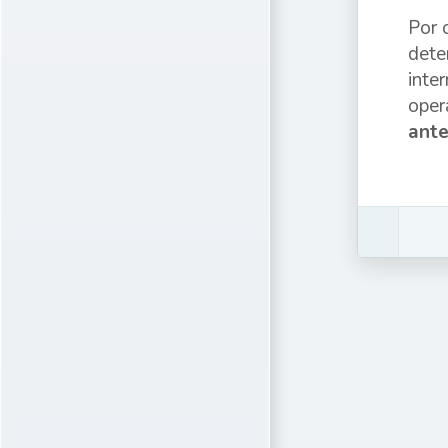
Por 
dete
inte
oper
ante