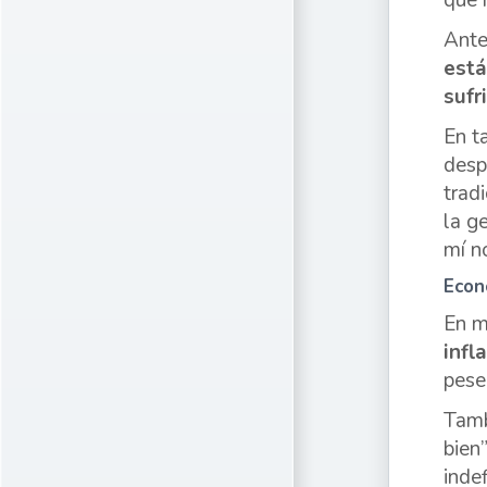
que 
Ante
está
sufr
En t
desp
trad
la g
mí n
Econ
En m
infl
pese
Tamb
bien
indef