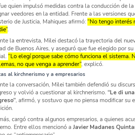
fue quien impulsó medidas contra la conducción de la 
gnar veedores en la entidad. Frente a las versiones qu
sterio de Justicia, Mahiques afirmó:
“No tengo interés n
die”
.
nte la entrevista, Milei destacó la trayectoria del nuev
ad de Buenos Aires, y aseguró que fue elegido por su 
ial.
“Lo elegí porque sabe cómo funciona el sistema. N
lemas, no que venga a aprender”
, explicó.
icas al kirchnerismo y a empresarios
nte la conversación, Milei también defendió su discurs
reso y volvió a cuestionar al kirchnerismo.
“Le di un
greso”
, afirmó, y sostuvo que no piensa modificar su e
ición.
ás, cargó contra algunos empresarios, a quienes acus
erno. Entre ellos mencionó a
Javier Madanes Quinta