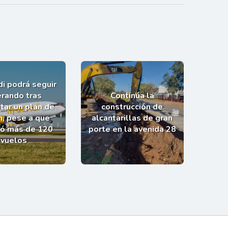
i podrá seguir
rando tras
Continúa la
tar un plan de
construcción de
n, pese a que
alcantarillas de gran
ló más de 120
porte en la avenida 28
vuelos