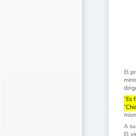
El p
mini
diri
“Es 
“Chi
mism
A su
El v