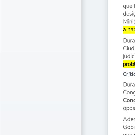
que 
desi
Mini
a na
Dura
Ciud
judic
prob
Crít
Dura
Cong
Con
opos
Adem
Gobi