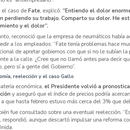
no es “antiempresario”.
 el caso de
Fate
, explicó:
“Entiendo el dolor enor
n perdiendo su trabajo. Comparto su dolor. He e
imiento y el dolor”.
anto, reconoció que la empresa de neumáticos había a
edir a los empleados: “Fate tenía problemas hace muc
icional de apretar gobiernos con que si no le subían la 
ente a la calle. ¿Cree que no llamó antes para decir que
o, pero sí a gente del Gobierno”.
omía, reelección y el caso Gallo
ateria económica,
el Presidente volvió a pronostic
ación
y aseguró que el índice de precios podría acerca
 a que hasta febrero estuvo más cerca del 3% que de
ién fue consultado sobre una eventual reelección. “E
”, respondió, aunque descartó impulsar una reforma co
inida.