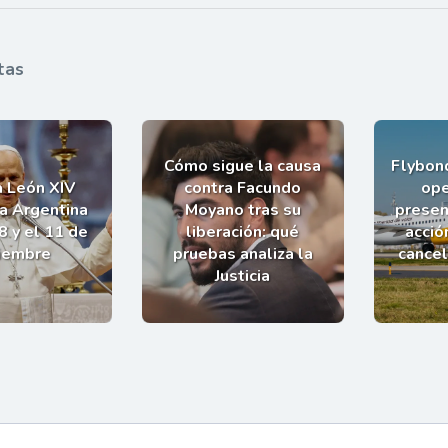
tas
Cómo sigue la causa
Flybond
a León XIV
contra Facundo
ope
la Argentina
Moyano tras su
presen
8 y el 11 de
liberación: qué
acció
iembre
pruebas analiza la
cance
Justicia