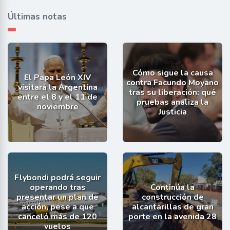
Últimas notas
Cómo sigue la causa
El Papa León XIV
contra Facundo Moyano
visitará la Argentina
tras su liberación: qué
entre el 8 y el 11 de
pruebas analiza la
noviembre
Justicia
Flybondi podrá seguir
operando tras
Continúa la
presentar un plan de
construcción de
acción, pese a que
alcantarillas de gran
canceló más de 120
porte en la avenida 28
vuelos