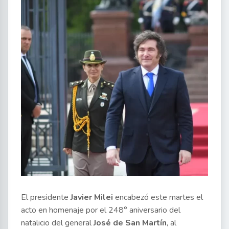
El presidente
Javier Milei
encabezó este martes el
acto en homenaje por el 248° aniversario del
natalicio del general
José de San Martín
, al