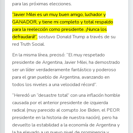
para las próximas elecciones.
“Javier Milei es un muy buen amigo, luchador y
GANADOR, y tiene mi completo y total respaldo
para la reelección como presidente. ¡Nunca los
defraudará!”,
sostuvo Donald Trump a través de su
red Truth Social.
En la misma línea, precisó: “El muy respetado
presidente de Argentina, Javier Milei, ha demostrado
ser un líder verdaderamente fantástico y poderoso
para el gran pueblo de Argentina, avanzando en
todos los niveles a una velocidad récord”.
“Heredó un “desastre total” con una inflación horrible
causada por el anterior presidente de izquierda
radical (muy parecido al corrupto Joe Biden, el PEOR
presidente en la historia de nuestra nación), pero ha
devuelto la estabilidad a la economía de Argentina y
la ha elevado a un nuevo nivel de prominencia y