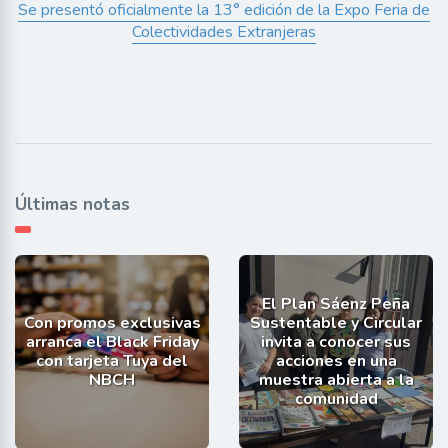
Se presentó oficialmente la 13° edición de la Expo Feria de
Colectividades Extranjeras
Últimas notas
El Plan Sáenz Peña
Con promos exclusivas
Sustentable y Circular
arranca el Black Friday
invita a conocer sus
con tarjeta Tuya del
acciones en una
NBCH
muestra abierta a la
comunidad