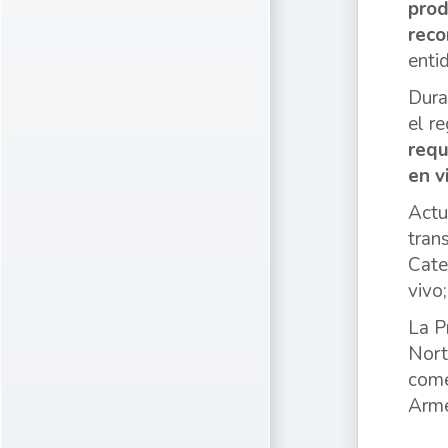
prod
reco
enti
Duran
el r
requ
en v
Actu
tran
Cate
vivo
La P
Nort
come
Arme