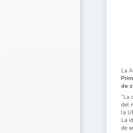
La A
Prim
de s
“La 
del 
la U
La i
de a