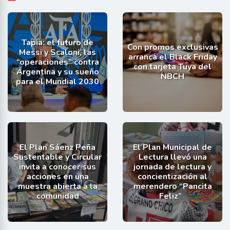
Tapia: el futuro de
Con promos exclusivas
Messi y Scaloni, las
arranca el Black Friday
“operaciones” contra
con tarjeta Tuya del
Argentina y su sueño
NBCH
para el Mundial 2030
El Plan Sáenz Peña
El Plan Municipal de
Sustentable y Circular
Lectura llevó una
invita a conocer sus
jornada de lectura y
acciones en una
concientización al
muestra abierta a la
merendero “Pancita
comunidad
Feliz”