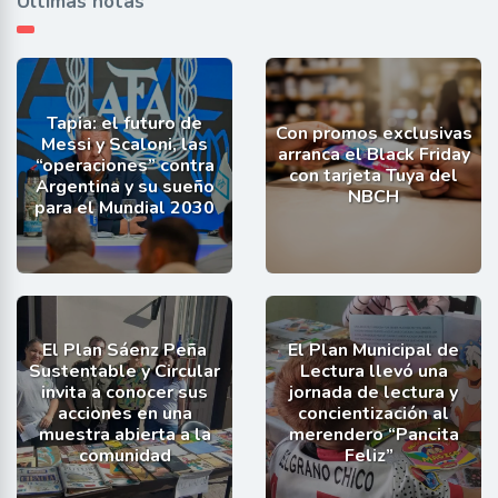
Últimas notas
Tapia: el futuro de
Con promos exclusivas
Messi y Scaloni, las
arranca el Black Friday
“operaciones” contra
con tarjeta Tuya del
Argentina y su sueño
NBCH
para el Mundial 2030
El Plan Sáenz Peña
El Plan Municipal de
Sustentable y Circular
Lectura llevó una
invita a conocer sus
jornada de lectura y
acciones en una
concientización al
muestra abierta a la
merendero “Pancita
comunidad
Feliz”