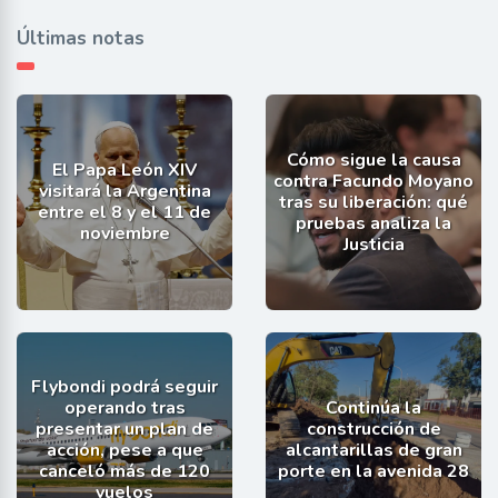
Últimas notas
Cómo sigue la causa
El Papa León XIV
contra Facundo Moyano
visitará la Argentina
tras su liberación: qué
entre el 8 y el 11 de
pruebas analiza la
noviembre
Justicia
Flybondi podrá seguir
operando tras
Continúa la
presentar un plan de
construcción de
acción, pese a que
alcantarillas de gran
canceló más de 120
porte en la avenida 28
vuelos