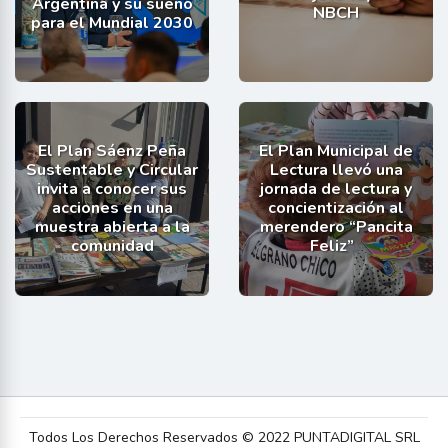
Argentina y su sueño
NBCH
para el Mundial 2030
El Plan Sáenz Peña
El Plan Municipal de
Sustentable y Circular
Lectura llevó una
invita a conocer sus
jornada de lectura y
acciones en una
concientización al
muestra abierta a la
merendero “Pancita
comunidad
Feliz”
Todos Los Derechos Reservados © 2022 PUNTADIGITAL SRL