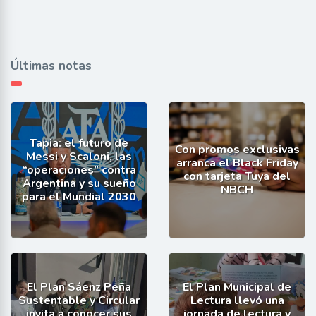
Últimas notas
Tapia: el futuro de
Con promos exclusivas
Messi y Scaloni, las
arranca el Black Friday
“operaciones” contra
con tarjeta Tuya del
Argentina y su sueño
NBCH
para el Mundial 2030
El Plan Sáenz Peña
El Plan Municipal de
Sustentable y Circular
Lectura llevó una
invita a conocer sus
jornada de lectura y