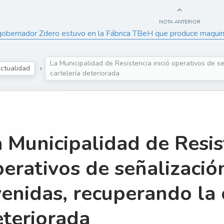
NOTA ANTERIOR
gobernador Zdero estuvo en la Fábrica TBeH que produce maquinari
La Municipalidad de Resistencia inició operativos de s
ctualidad
cartelería deteriorada
 Municipalidad de Resist
erativos de señalización
enidas, recuperando la 
teriorada