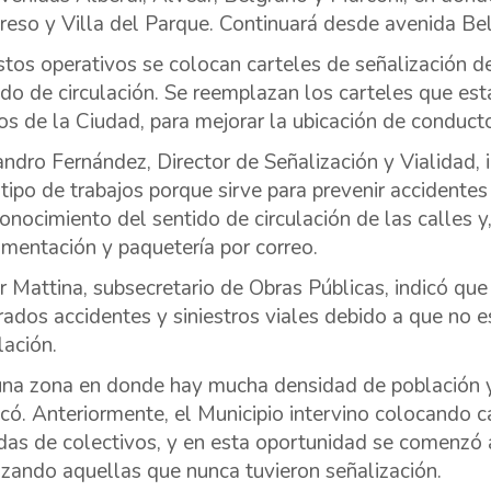
reso y Villa del Parque. Continuará desde avenida Be
stos operativos se colocan carteles de señalización de
ido de circulación. Se reemplazan los carteles que est
os de la Ciudad, para mejorar la ubicación de conduct
andro Fernández, Director de Señalización y Vialidad,
 tipo de trabajos porque sirve para prevenir accidente
onocimiento del sentido de circulación de las calles y,
mentación y paquetería por correo.
er Mattina, subsecretario de Obras Públicas, indicó qu
erados accidentes y siniestros viales debido a que no 
lación.
una zona en donde hay mucha densidad de población y e
icó. Anteriormente, el Municipio intervino colocando 
das de colectivos, y en esta oportunidad se comenzó a
rizando aquellas que nunca tuvieron señalización.