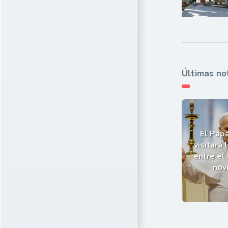
Últimas no
El Pap
visitará 
entre el 
nov