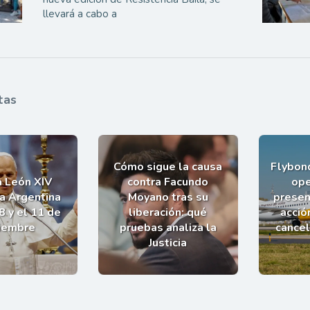
llevará a cabo a
tas
Cómo sigue la causa
Flybond
a León XIV
contra Facundo
ope
la Argentina
Moyano tras su
presen
8 y el 11 de
liberación: qué
acció
iembre
pruebas analiza la
cance
Justicia