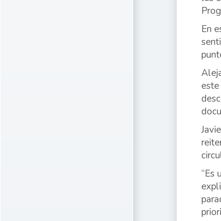
Prog
En e
sent
punt
Alej
este
desc
docu
Javi
reit
circu
“Es 
expl
para
prio