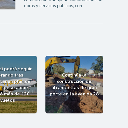
obras y servicios públicos, con
i podrá seguir
rando tras
Continúa la
tar un plan de
construcción de
n, pese a que
alcantarillas de gran
ló más de 120
porte en la avenida 28
vuelos