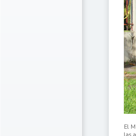
El M
las 