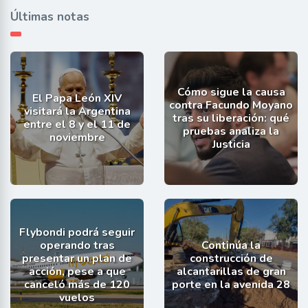
Últimas notas
Cómo sigue la causa
El Papa León XIV
contra Facundo Moyano
visitará la Argentina
tras su liberación: qué
entre el 8 y el 11 de
pruebas analiza la
noviembre
Justicia
Flybondi podrá seguir
operando tras
Continúa la
presentar un plan de
construcción de
acción, pese a que
alcantarillas de gran
canceló más de 120
porte en la avenida 28
vuelos