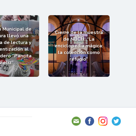
n Municipal de
Cierre de la muestra
ra llevó una
de NBCH: “La
a de lectura y
enciclopedia mágica:
entización al
la colección como
dero “Pancita
refugio”
Feliz”