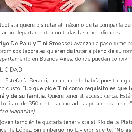
utbolista quiere disfrutar al máximo de la compañía de
ilar un departamento con todas las comodidades.
igo De Paul y Tini Stoessel
avanzan a paso firme pe
romisos laborales quieren disfrutar a pleno de su ro
epartamento en Buenos Aires, donde puedan convivir c
LICIDAD
n Estefanía Berardi, la cantante le habría puesto algu
o gusto. “
Lo que pide Tini como requisito es que l
 y de su familia
. Quiere tener el acceso cerca. Es
rlo listo, de 350 metros cuadrados aproximadamente”,
dad Magazine)
.
 joven también le gustaría tener vista al Río de la Pl
icente López. Sin embargo, no tuvieron suerte. “
No es