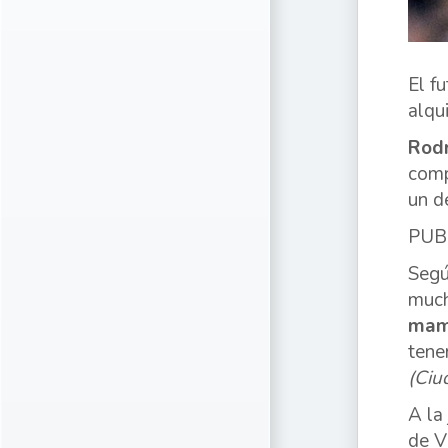
El f
alqu
Rodr
comp
un d
PUB
Segú
much
mamá
tene
(Ciu
A la
de V