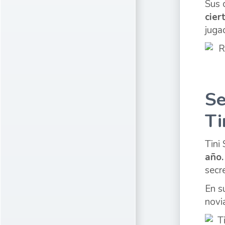
Sus 
cier
juga
Se
Ti
Tini
año.
secr
En s
novi