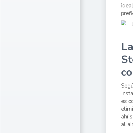
idea
pref
La
St
co
Segú
Inst
es c
elim
ahí 
al a