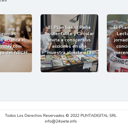
El Plan Sáenz Peña
El Pla
 promos
Sustentable y Circular
Lectu
s arranca el
invita a conocer sus
jornad
Friday con
acciones en una
conci
uya del NBCH
muestra abierta a la
meren
comunidad
Todos Los Derechos Reservados © 2022 PUNTADIGITAL SRL
info@24siete.info