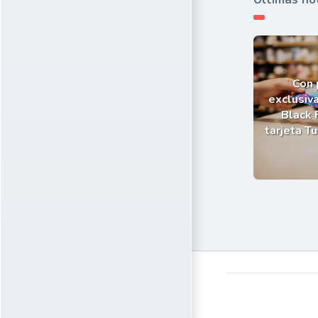
Con
exclusiva
Black 
tarjeta T