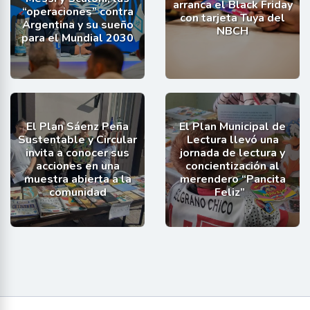
arranca el Black Friday
“operaciones” contra
con tarjeta Tuya del
Argentina y su sueño
NBCH
para el Mundial 2030
El Plan Sáenz Peña
El Plan Municipal de
Sustentable y Circular
Lectura llevó una
invita a conocer sus
jornada de lectura y
acciones en una
concientización al
muestra abierta a la
merendero “Pancita
comunidad
Feliz”