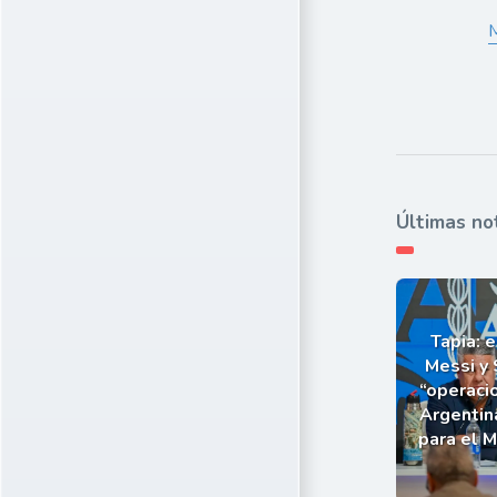
M
Últimas no
Tapia: e
Messi y 
“operaci
Argentin
para el 