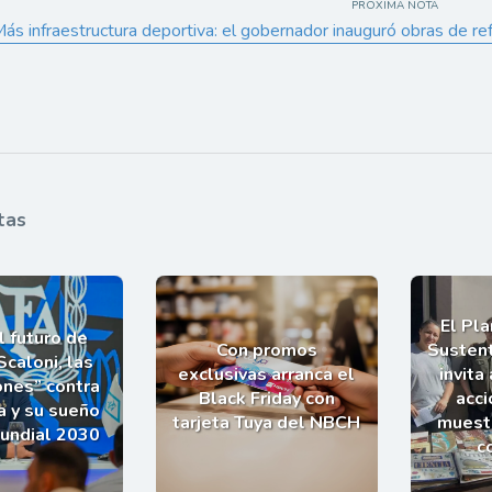
PRÓXIMA NOTA
ás infraestructura deportiva: el gobernador inauguró obras de refa
tas
El Pl
l futuro de
Con promos
Sustent
Scaloni, las
exclusivas arranca el
invita
ones” contra
Black Friday con
acci
a y su sueño
tarjeta Tuya del NBCH
muestr
Mundial 2030
c