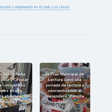
cción y ampliación en el club Los Líricos
an Sáenz Peña
El Plan Municipal de
able y Circular
Lectura llevó una
 a conocer sus
jornada de lectura y
ones en una
concientización al
a abierta a la
merendero “Pancita
omunidad
Feliz”