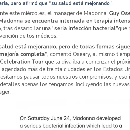
eria, pero afirmó que “su salud está mejorando”.
nte este miércoles, el manager de Madonna,
Guy Os
Madonna se encuentra internada en terapia inten
o
, tras desarrollar una
“seria infección bacterial”
que r
rvención de los médicos.
salud está mejorando, pero de todas formas sigue
mejoría completa”
, comentó Oseary, al mismo tiem
Celebration Tour
que la diva iba a comenzar el próx
a agendado más de treinta ciudades en los Estados U
esitamos pausar todos nuestros compromisos, y eso i
detalles apenas los tengamos, incluyendo las nuevas f
ger.