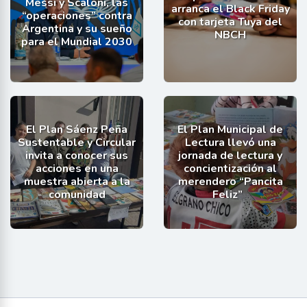
Messi y Scaloni, las
arranca el Black Friday
“operaciones” contra
con tarjeta Tuya del
Argentina y su sueño
NBCH
para el Mundial 2030
El Plan Sáenz Peña
El Plan Municipal de
Sustentable y Circular
Lectura llevó una
invita a conocer sus
jornada de lectura y
acciones en una
concientización al
muestra abierta a la
merendero “Pancita
comunidad
Feliz”