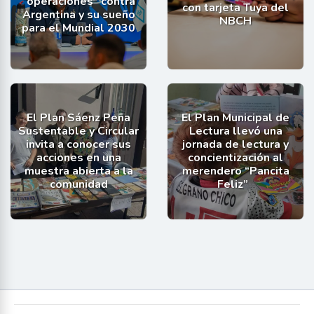
“operaciones” contra
con tarjeta Tuya del
Argentina y su sueño
NBCH
para el Mundial 2030
El Plan Sáenz Peña
El Plan Municipal de
Sustentable y Circular
Lectura llevó una
invita a conocer sus
jornada de lectura y
acciones en una
concientización al
muestra abierta a la
merendero “Pancita
comunidad
Feliz”