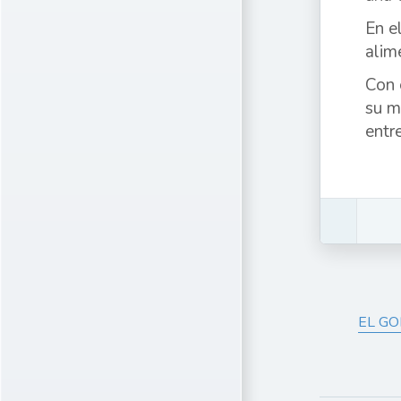
En e
alim
Con 
su m
entr
EL GO