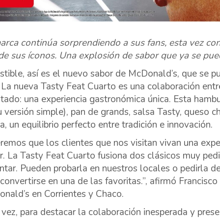
marca
continúa sorprendiendo a sus fans, esta vez c
de sus íconos. Una explosión de sabor que ya se pue
istible, así es el nuevo sabor de McDonald’s, que se p
. La nueva Tasty Feat Cuarto es una colaboración entr
ltado: una experiencia gastronómica única. Esta hambu
u versión simple), pan de grands, salsa Tasty, queso 
a, un equilibrio perfecto entre tradición e innovación.
remos que los clientes que nos visitan vivan una exper
r. La Tasty Feat Cuarto fusiona dos clásicos muy pedi
ntar. Pueden probarla en nuestros locales o pedirla 
 convertirse en una de las favoritas.”, afirmó Francisc
nald’s en Corrientes y Chaco.
 vez, para destacar la colaboración inesperada y pre