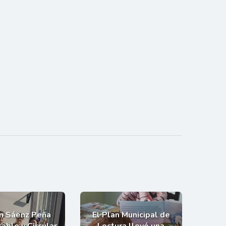
an Sáenz Peña
El Plan Municipal de