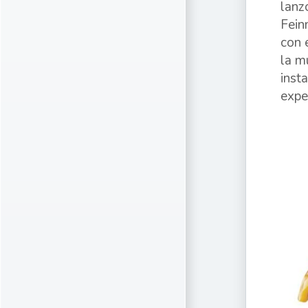
lanz
Fein
con 
la m
inst
expe