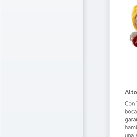
Alto
Con 
boca
gara
hamb
una 