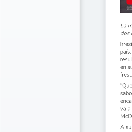
La 
dos 
I
rres
país
resu
en s
fresc
“Que
sabo
enca
va a
McDo
A su