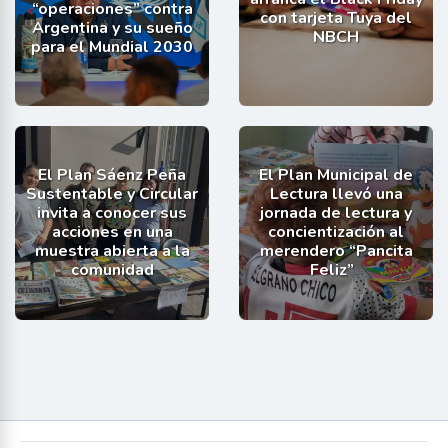
“operaciones” contra
con tarjeta Tuya del
Argentina y su sueño
NBCH
para el Mundial 2030
El Plan Sáenz Peña
El Plan Municipal de
Sustentable y Circular
Lectura llevó una
invita a conocer sus
jornada de lectura y
acciones en una
concientización al
muestra abierta a la
merendero “Pancita
comunidad
Feliz”