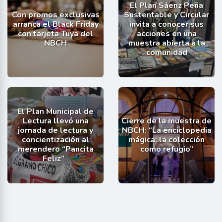
El Plan Sáenz Peña
Con promos exclusivas
Sustentable y Circular
arranca el Black Friday
invita a conocer sus
con tarjeta Tuya del
acciones en una
NBCH
muestra abierta a la
comunidad
El Plan Municipal de
Lectura llevó una
Cierre de la muestra de
jornada de lectura y
NBCH: “La enciclopedia
concientización al
mágica: la colección
merendero “Pancita
como refugio”
Feliz”