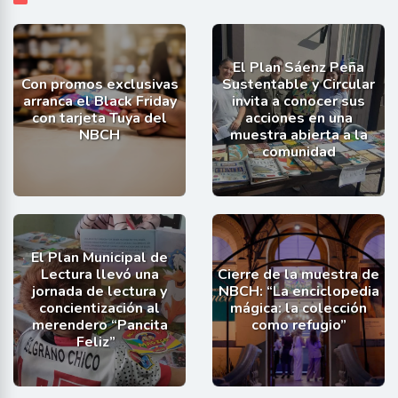
El Plan Sáenz Peña
Con promos exclusivas
Sustentable y Circular
arranca el Black Friday
invita a conocer sus
con tarjeta Tuya del
acciones en una
NBCH
muestra abierta a la
comunidad
El Plan Municipal de
Lectura llevó una
Cierre de la muestra de
jornada de lectura y
NBCH: “La enciclopedia
concientización al
mágica: la colección
merendero “Pancita
como refugio”
Feliz”