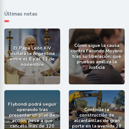
Últimas notas
Cómo sigue la causa
El Papa León XIV
contra Facundo Moyano
visitará la Argentina
tras su liberación: qué
entre el 8 y el 11 de
pruebas analiza la
noviembre
Justicia
Flybondi podrá seguir
operando tras
Continúa la
presentar un plan de
construcción de
acción, pese a que
alcantarillas de gran
canceló más de 120
porte en la avenida 28