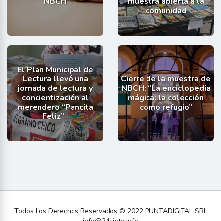
NBCH
muestra abierta a la
comunidad
El Plan Municipal de
Lectura llevó una
Cierre de la muestra de
jornada de lectura y
NBCH: “La enciclopedia
concientización al
mágica: la colección
merendero “Pancita
como refugio”
Feliz”
Todos Los Derechos Reservados © 2022 PUNTADIGITAL SRL
info@24siete.info