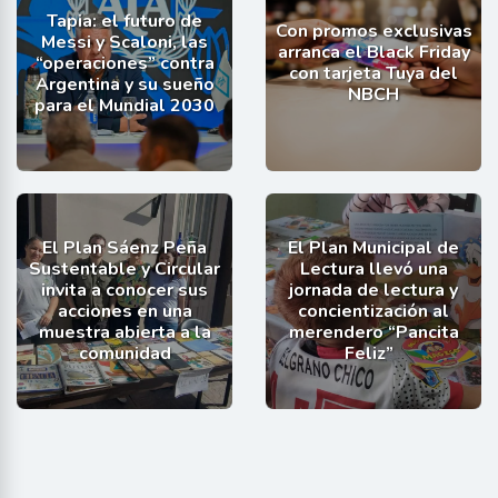
Tapia: el futuro de
Con promos exclusivas
Messi y Scaloni, las
arranca el Black Friday
“operaciones” contra
con tarjeta Tuya del
Argentina y su sueño
NBCH
para el Mundial 2030
El Plan Sáenz Peña
El Plan Municipal de
Sustentable y Circular
Lectura llevó una
invita a conocer sus
jornada de lectura y
acciones en una
concientización al
muestra abierta a la
merendero “Pancita
comunidad
Feliz”