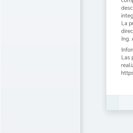
comp
desc
inte
La p
dire
Ing.
Info
Las 
reali
http