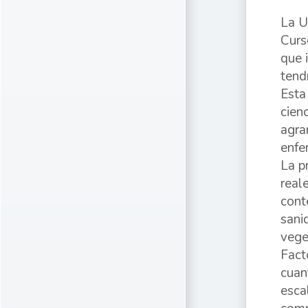
La U
Curs
que 
tend
Esta
cien
agra
enfe
La p
real
cont
sani
vege
Fact
cuan
esca