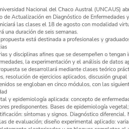
niversidad Nacional del Chaco Austral (UNCAUS) abri
o de Actualización en Diagnóstico de Enfermedades 
iniciará las clases el 18 de agosto con modalidad vir
rá una duración de seis semanas.
 propuesta está destinada a profesionales y graduado
cias
rias y disciplinas afines que se desempeñen o tengan i
rmedades, la experimentación y el análisis de datos a
ropuesta se desarrollará mediante clases teórico prácti
es, resolución de ejercicios aplicados, discusión grupal
enidos se engloban en cinco módulos, con las siguie
dad
tal y epidemiología aplicada: concepto de enfermedad
ores predisponentes. Bases de epidemiología vegetal
tificación: síntomas y signos. Diagnóstico diferencial.
las de evaluación; diseño experimental aplicado: vari