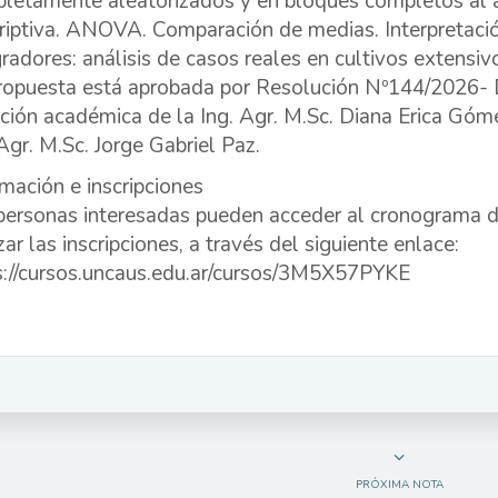
letamente aleatorizados y en bloques completos al aza
riptiva. ANOVA. Comparación de medias. Interpretació
gradores: análisis de casos reales en cultivos extensiv
ropuesta está aprobada por Resolución Nº144/2026- D.
cción académica de la Ing. Agr. M.Sc. Diana Erica Góm
 Agr. M.Sc. Jorge Gabriel Paz.
rmación e inscripciones
personas interesadas pueden acceder al cronograma de
zar las inscripciones, a través del siguiente enlace:
s://cursos.uncaus.edu.ar/cursos/3M5X57PYKE
PRÓXIMA NOTA