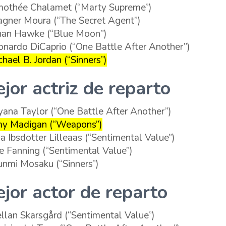
mothée Chalamet (“Marty Supreme”)
gner Moura (“The Secret Agent”)
han Hawke (“Blue Moon”)
onardo DiCaprio (“One Battle After Another”)
chael B. Jordan (“Sinners”)
jor actriz de reparto
yana Taylor (“One Battle After Another”)
y Madigan (“Weapons”)
ga Ibsdotter Lilleaas (“Sentimental Value”)
le Fanning (“Sentimental Value”)
nmi Mosaku (“Sinners”)
jor actor de reparto
ellan Skarsgård (“Sentimental Value”)