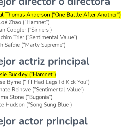
jor director o directora
ul Thomas Anderson (“One Battle After Another”)
loé Zhao (“Hamnet”)
an Coogler (“Sinners”)
achim Trier (“Sentimental Value”)
sh Safdie (“Marty Supreme”)
jor actriz principal
ssie Buckley (“Hamnet”)
se Byrne (“If I Had Legs I’d Kick You”)
nate Reinsve (“Sentimental Value”)
ma Stone (“Bugonia”)
te Hudson (“‎Song Sung Blue”)
jor actor principal