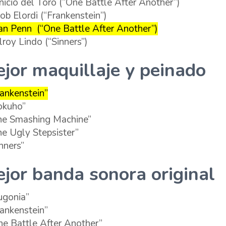
nicio del Toro (“One Battle After Another”)
cob Elordi (“Frankenstein”)
an Penn (“One Battle After Another”)
lroy Lindo (“Sinners”)
jor maquillaje y peinado
rankenstein”
okuho”
he Smashing Machine”
he Ugly Stepsister”
nners”
jor banda sonora original
ugonia”
rankenstein”
ne Battle After Another”