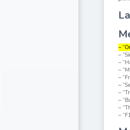
La
Me
– “O
– “Si
– “H
– “M
– “F
– “S
– “T
– “B
– “T
– “F