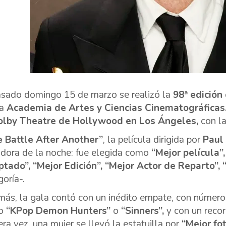
asado domingo 15 de marzo se realizó la
98ª edición 
la
Academia de Artes y Ciencias Cinematográficas
olby Theatre de Hollywood en Los Ángeles,
con l
 Battle After Another”
, la película dirigida por
Paul
dora de la noche: fue elegida como
“Mejor película”,
tado”, “Mejor Edición”, “Mejor Actor de Reparto”, 
goría-.
ás, la gala contó con un inédito empate, con número
o
“KPop Demon Hunters”
o
“Sinners”,
y con un recor
era vez, una mujer se llevó la estatuilla por
“Mejor fot