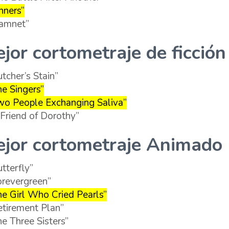
nners”
amnet”
jor cortometraje de ficció
utcher’s Stain”
he Singers”
wo People Exchanging Saliva”
 Friend of Dorothy”
jor cortometraje Animado
utterfly”
orevergreen”
he Girl Who Cried Pearls”
etirement Plan”
he Three Sisters”