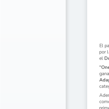
El p
por 
el
D
“One
gana
Adap
cate
Adem
com
prim