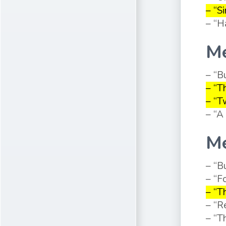
– “Si
– “H
Me
– “B
– “T
– “T
– “A
Me
– “B
– “F
– “T
– “R
– “T