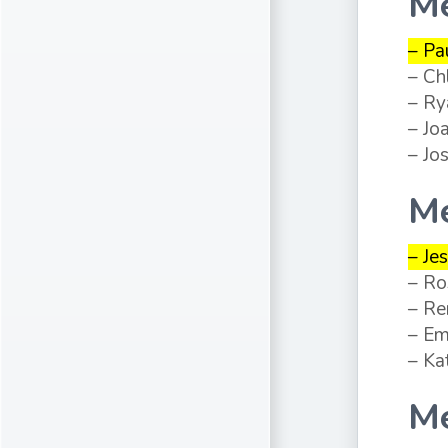
Me
– Pa
– Ch
– Ry
– Jo
– Jo
Me
– Je
– Ro
– Re
– Em
– Ka
Me