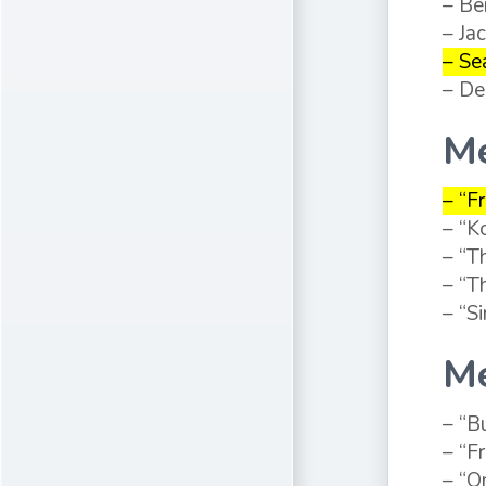
– Be
– Ja
– Se
– De
Me
– “F
– “K
– “T
– “T
– “Si
Me
– “B
– “F
– “O