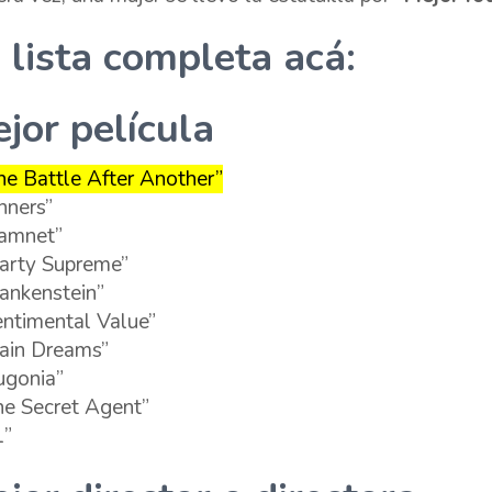
 lista completa acá:
jor película
ne Battle After Another”
nners”
amnet”
arty Supreme”
rankenstein”
entimental Value”
rain Dreams”
ugonia”
he Secret Agent”
1”