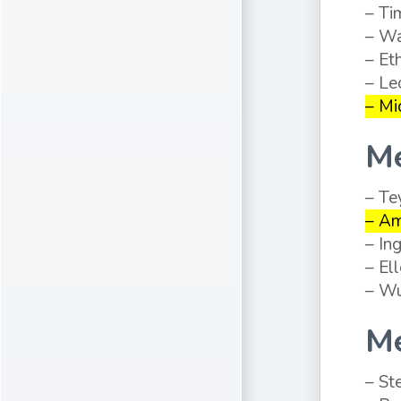
– Ti
– Wa
– Et
– Le
– Mi
Me
– Te
– Am
– In
– El
– Wu
Me
– St