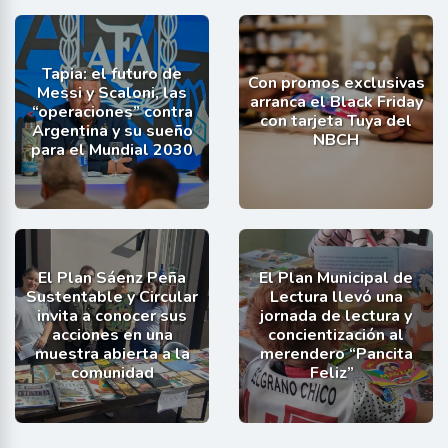
Tapia: el futuro de
Con promos exclusivas
Messi y Scaloni, las
arranca el Black Friday
“operaciones” contra
con tarjeta Tuya del
Argentina y su sueño
NBCH
para el Mundial 2030
El Plan Sáenz Peña
El Plan Municipal de
Sustentable y Circular
Lectura llevó una
invita a conocer sus
jornada de lectura y
acciones en una
concientización al
muestra abierta a la
merendero “Pancita
comunidad
Feliz”