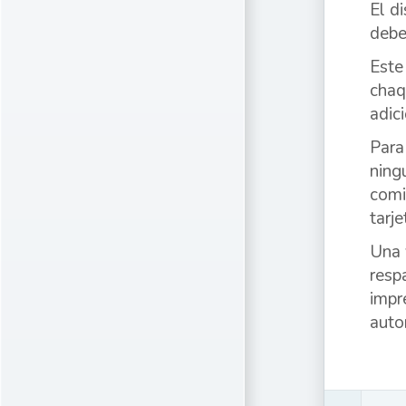
El d
debe
Este
chaq
adic
Para
ning
comi
tarj
Una 
resp
impr
auto