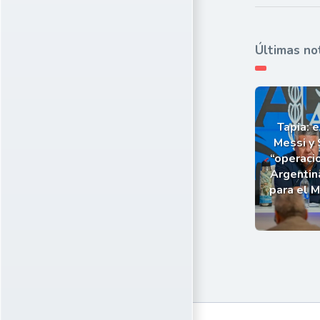
Últimas no
Tapia: e
Messi y 
“operaci
Argentin
para el 