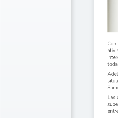
Con 
aliv
inte
toda
Adel
situ
Same
Las 
supe
entr