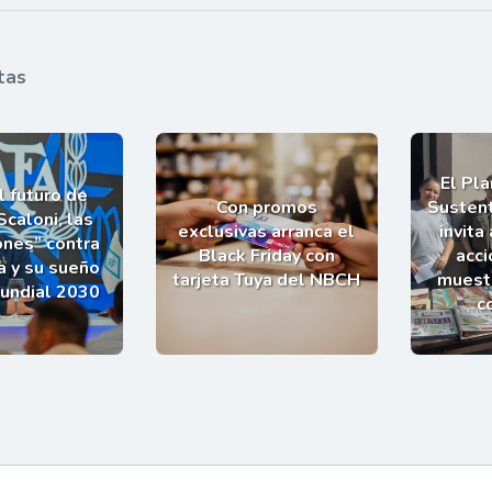
tas
El Pl
l futuro de
Con promos
Sustent
Scaloni, las
exclusivas arranca el
invita
ones” contra
Black Friday con
acci
a y su sueño
tarjeta Tuya del NBCH
muestr
Mundial 2030
c