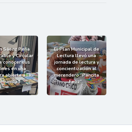
an Sáenz Peña
El Plan Municipal de
able y Circular
Lectura llevó una
 a conocer sus
jornada de lectura y
ones en una
concientización al
a abierta a la
merendero “Pancita
omunidad
Feliz”