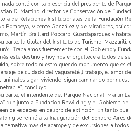
ornada contó con la presencia del presidente de Parqu
stián Di Martino, director de Conservación de Fundac
ctora de Relaciones Institucionales de la Fundación Re
a Pompeya, Vicente González y de Miraflores, así com
smo, Martín Braillard Poccard, Guardaparques y habita
u parte, la titular del Instituto de Turismo, Mazzarili,
uró: “Trabajamos fuertemente con el Gobierno,y Fund
más este destino y hoy nos enorgullece a todos de se
uida, sobre todo nuestro querido monumento que es el
ensaje de cuidado del yaguareté,,l trabajo, el amor 
s animales sigan viviendo, sigan caminando por nuest
netrable”, concluyó.
su parte, el intendente del Parque Nacional, Martin Lar
va” que junto a Fundación Rewilding y el Gobierno del
ién de especies en peligro de extinción. En tanto que,
lding se refirió a la Inauguración del Sendero Aires
 alternativa más de acampe y de excursiones a todos l