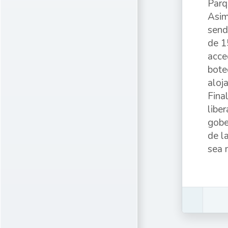
Parq
Asim
send
de 1
acce
bote
aloj
Fina
libe
gobe
de l
sea m