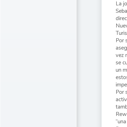
La j
Seba
dire
Nuev
Turi
Por s
aseg
vez 
se c
un m
esto
impe
Por 
acti
tamb
Rewa
“una