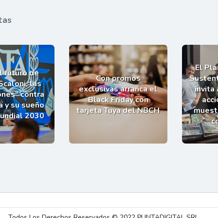
tas
El Pl
l futuro de
Con promos
Sustent
Scaloni, las
exclusivas arranca el
invita
ones” contra
Black Friday con
acci
a y su sueño
tarjeta Tuya del NBCH
muestr
Mundial 2030
c
Todos Los Derechos Reservados © 2022 PUNTADIGITAL SRL