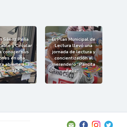
an Sáenz Peña
El Plan Municipal de
able y Circular
Lectura llevó una
 a conocer sus
jornada de lectura y
ones en una
concientización al
a abierta a la
merendero “Pancita
omunidad
Feliz”