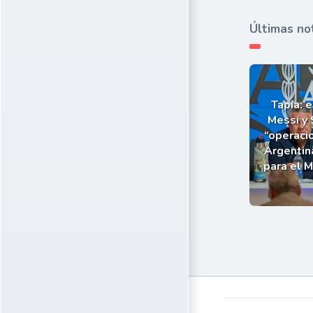
Últimas no
Tapia: e
Messi y 
“operaci
Argentin
para el 