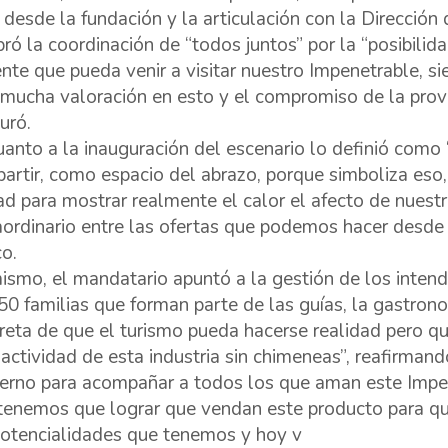
 desde la fundación y la articulación con la Dirección
bró la coordinación de “todos juntos” por la “posibili
ente que pueda venir a visitar nuestro Impenetrable, si
mucha valoración en esto y el compromiso de la prov
uró.
uanto a la inauguración del escenario lo definió como
artir, como espacio del abrazo, porque simboliza eso, 
ad para mostrar realmente el calor el afecto de nuest
aordinario entre las ofertas que podemos hacer desde e
o.
ismo, el mandatario apuntó a la gestión de los intend
50 familias que forman parte de las guías, la gastronomí
reta de que el turismo pueda hacerse realidad pero qu
 actividad de esta industria sin chimeneas”, reafirma
erno para acompañar a todos los que aman este Impene
tenemos que lograr que vendan este producto para 
potencialidades que tenemos y hoy v