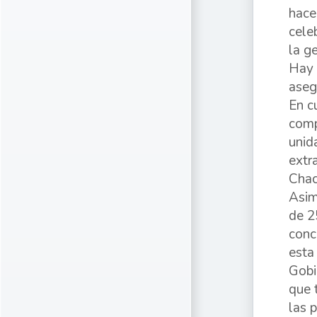
hace
cele
la g
Hay 
aseg
En c
comp
unid
extr
Chac
Asim
de 2
conc
esta
Gobi
que 
las 