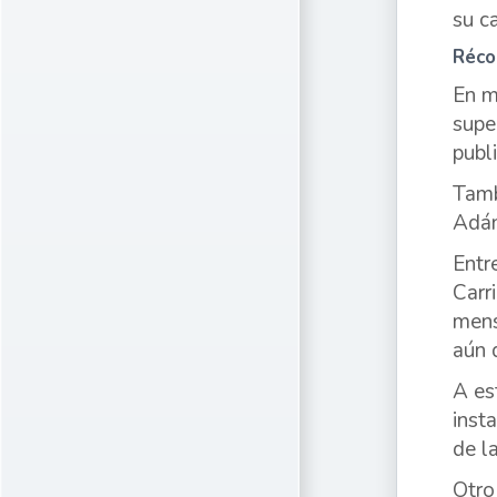
su ca
Réco
En m
supe
publ
Tamb
Adán
Entr
Carr
mens
aún 
A es
inst
de l
Otro