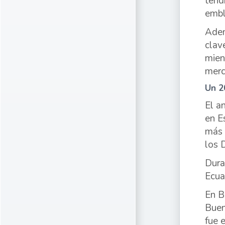
tend
embl
Adem
clav
mien
merc
Un 2
El a
en E
más 
los 
Dura
Ecua
En B
Buen
fue 