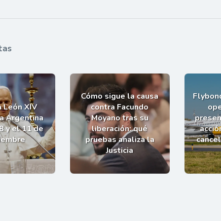
tas
Cómo sigue la causa
Flybond
a León XIV
contra Facundo
ope
la Argentina
Moyano tras su
presen
8 y el 11 de
liberación: qué
acció
iembre
pruebas analiza la
cance
Justicia