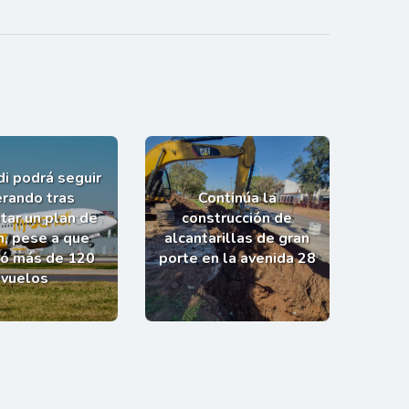
i podrá seguir
rando tras
Continúa la
tar un plan de
construcción de
n, pese a que
alcantarillas de gran
ló más de 120
porte en la avenida 28
vuelos