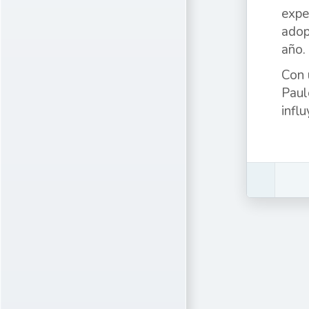
expe
adop
año.
Con 
Paul
infl