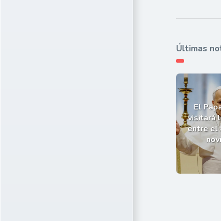
Últimas no
El Pap
visitará 
entre el 
nov