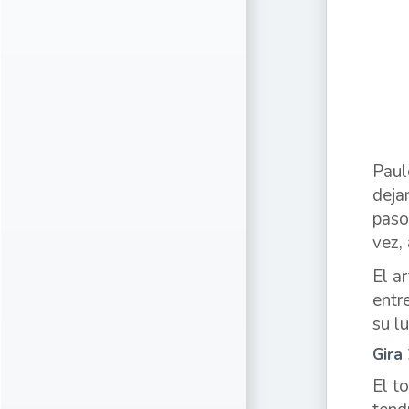
Paul
deja
paso
vez,
El a
entr
su l
Gira
El t