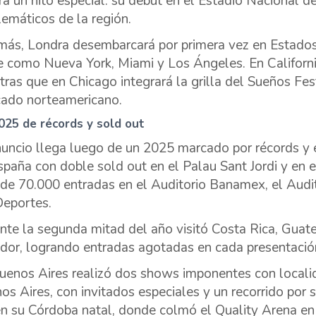
rá un hito especial: su debut en el Estadio Nacional d
emáticos de la región.
ás, Londra desembarcará por primera vez en Estados
e como Nueva York, Miami y Los Ángeles. En Californi
tras que en Chicago integrará la grilla del Sueños Fes
ado norteamericano.
025 de récords y sold out
nuncio llega luego de un 2025 marcado por récords y
spaña con doble sold out en el Palau Sant Jordi y en 
de 70.000 entradas en el Auditorio Banamex, el Audit
Deportes.
nte la segunda mitad del año visitó Costa Rica, Guate
dor, logrando entradas agotadas en cada presentació
uenos Aires realizó dos shows imponentes con locali
os Aires, con invitados especiales y un recorrido por s
en su Córdoba natal, donde colmó el Quality Arena en