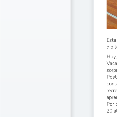
Esta
dio 
Hoy,
Vaca
sorp
Post
cons
recr
apre
Por 
20 a