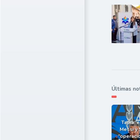
Últimas no
Tapia: e
Messi y 
“operaci