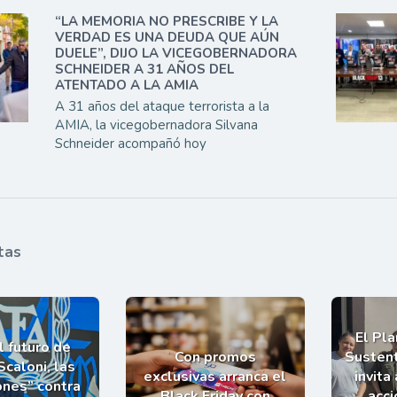
“LA MEMORIA NO PRESCRIBE Y LA
VERDAD ES UNA DEUDA QUE AÚN
DUELE”, DIJO LA VICEGOBERNADORA
SCHNEIDER A 31 AÑOS DEL
ATENTADO A LA AMIA
A 31 años del ataque terrorista a la
AMIA, la vicegobernadora Silvana
Schneider acompañó hoy
tas
El Pl
l futuro de
Con promos
Sustent
Scaloni, las
exclusivas arranca el
invita
ones” contra
Black Friday con
acci