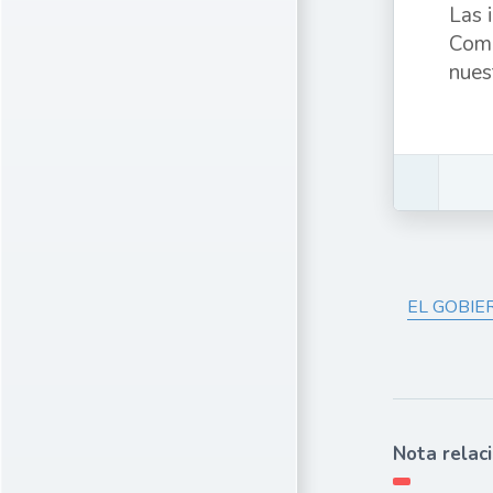
Las 
Comu
nues
EL GOBIE
Nota relac