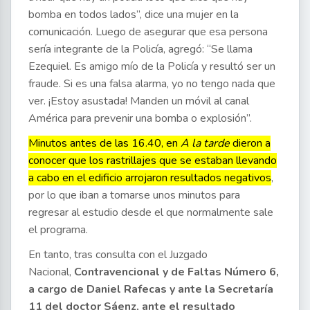
bomba en todos lados”, dice una mujer en la
comunicación. Luego de asegurar que esa persona
sería integrante de la Policía, agregó: “Se llama
Ezequiel. Es amigo mío de la Policía y resultó ser un
fraude. Si es una falsa alarma, yo no tengo nada que
ver. ¡Estoy asustada! Manden un móvil al canal
América para prevenir una bomba o explosión”.
Minutos antes de las 16.40, en
A la tarde
dieron a
conocer que los rastrillajes que se estaban llevando
a cabo en el edificio arrojaron resultados negativos
,
por lo que iban a tomarse unos minutos para
regresar al estudio desde el que normalmente sale
el programa.
En tanto, tras consulta con el Juzgado
Nacional,
Contravencional y de Faltas Número 6,
a cargo de Daniel Rafecas y ante la Secretaría
11 del doctor Sáenz, ante el resultado