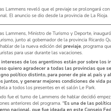
as Lammens reveló que el previaje se prolongará con e
onal. El anuncio se dio desde la provincia de La Rioja.
as Lammens, Ministro de Turismo y Deporte, inaugur
urismo, junto al gobernador de la provincia Ricardo Q
 hablar de la nueva edición del
previaje
, programa qu
turistas para usar durante las vacaciones.
 intereses de los argentinos están por sobre los i
eso quiero agradecer a todas las provincias que s
igno político distinto, para poner de pie al país y
s juntos, y generar mejores condiciones de vida p
tela a todos los presentes en el salón Le Park.
do fue el turno de Lammens de hablar decidió empeza
iones anteriores del programa.
“Es una de las políti
erno nacional, que fue ideada en este Consejo Fed