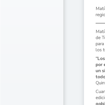
Matí
regi
Matí
de T
para
los 
“Los
por 
un s
todo
Quin
Cuan
edic
gobi