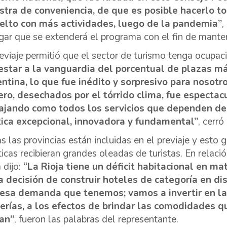
tra de conveniencia, de que es posible hacerlo t
elto con más actividades, luego de la pandemia”
,
gar que se extenderá el programa con el fin de manten
reviaje permitió que el sector de turismo tenga ocupa
estar a la vanguardia del porcentual de plazas m
ntina, lo que fue inédito y sorpresivo para nosotro
ero, desechados por el tórrido clima, fue espectac
ajando como todos los servicios que dependen de l
tica excepcional, innovadora y fundamental”
, cerró
s las provincias están incluidas en el previaje y esto
sticas recibieran grandes oleadas de turistas. En relac
 dijo:
“La Rioja tiene un déficit habitacional en mate
 decisión de construir hoteles de categoría en dis
esa demanda que tenemos; vamos a invertir en la 
erías, a los efectos de brindar las comodidades q
tan”
, fueron las palabras del representante.