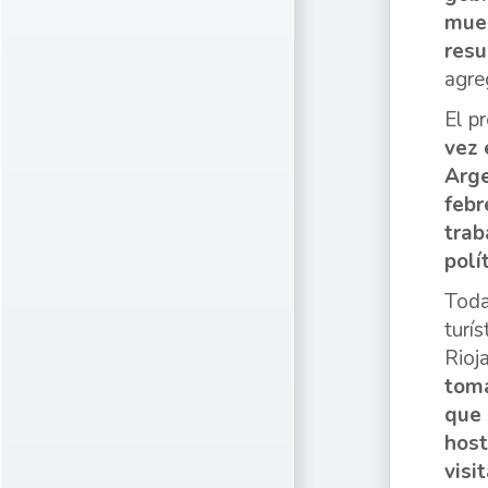
mues
resu
agre
El p
vez 
Arge
febr
trab
polí
Toda
turí
Rioja
toma
que 
host
visi