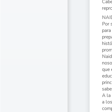
Cabe
repr
NAI
Por 
para
prep
hist
prom
Naid
noso
que 
educ
prin
sabe
A la
a lo
comp