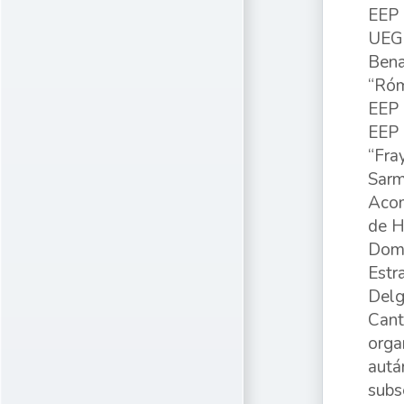
EEP 
UEGP
Bena
“Róm
EEP 
EEP 
“Fra
Sarm
Acom
de H
Domí
Estr
Delg
Cant
orga
autá
subs