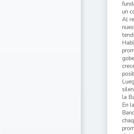
fund
un c
Al r
nues
tend
Habl
prom
gobe
crec
posi
Lueg
sile
la B
En l
Band
chaq
prom