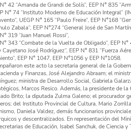
N° 42 “Amanda de Grandi de Solís”, EEP N° 835 “Arm
 N° 74 “Instituto Moderno de Educación Integral” (I
vento”, UEGP N° 165 “Paulo Freire”, EEP N°168 “Gen
ulo Zabala”, EEP N°274 “General José de San Martín”
N° 319 “Juan Manuel Rossi”,
N° 343 “Combate de la Vuelta de Obligado”, EEP N° 
y Cayetano José Rodríguez”, EEP N° 831 “Fuerza Aér
iento”, EEP N° 1047, EEP N°1056 y EEP N°1058.
pañaron este acto la secretaria general de la Goberna
acienda y Finanzas, José Alejandro Abraam; el minist
nguez; ministra de Desarrollo Social, Gabriela Galarz
atégicos, Marcos Resico. Además, la presidente de l
ado Brito; la diputada Zulma Galeno; el procurador ge
eros; del Instituto Provincial de Cultura, Mario Zorrill
nismo, Daniela Valdez, demás funcionarios provinciale
rquicos y descentralizados. En representación del Mini
ecretarias de Educación, Isabel Sanchuk, de Ciencia y 