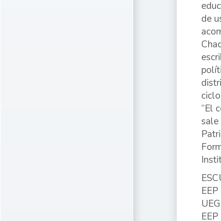
educ
de u
acom
Chac
escr
polí
dist
cicl
“El 
sale
Patr
Form
Insti
ESC
EEP 
UEGP
EEP 