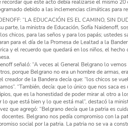
 recordar que este acto debía realizarse el mismo 20 d
ogramado debido a las inclemencias climáticas para r
DENOFF: “LA EDUCACIÓN ES EL CAMINO, SIN DU
su parte, la ministra de Educación, Sofía Naidenoff, s
 los chicos, para las seños y para los papás; ustedes 
aran para el día de la Promesa de Lealtad a la Bander
órica y el recuerdo que quedará en los niños, el hecho
esa.
enoff señaló: “A veces al General Belgrano lo vemos 
tros, porque Belgrano no era un hombre de armas, er
el creador de la Bandera decía que: “los chicos se vue
amos”. “También, decía: que lo único que nos saca es
cipios, que es la honestidad de poder mirar al otro a lo
r lo que está bien y lo que está mal”, destacó la minist
 vez que agregó: “Belgrano decía que la patria es cuidar
s docentes. Belgrano nos pedía compromiso con la patri
romiso social por la patria. La patria no se va a constr