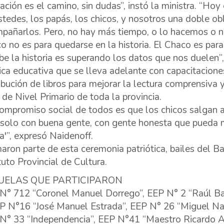
ación es el camino, sin dudas”, instó la ministra. “H
stedes, los papás, los chicos, y nosotros una doble o
pañarlos. Pero, no hay más tiempo, o lo hacemos o no
o no es para quedarse en la historia. El Chaco es para e
ibe la historia es superando los datos que nos duelen”
tica educativa que se lleva adelante con capacitacione
ribución de libros para mejorar la lectura comprensiva y
o de Nivel Primario de toda la provincia.
compromiso social de todos es que los chicos salgan 
 solo con buena gente, con gente honesta que pueda mir
ia'”, expresó Naidenoff.
aron parte de esta ceremonia patriótica, bailes del 
tuto Provincial de Cultura.
UELAS QUE PARTICIPARON
N° 712 “Coronel Manuel Dorrego”, EEP N° 2 “Raúl Bas
 N°16 “José Manuel Estrada”, EEP N° 26 “Miguel Nav
N° 33 “Independencia”, EEP N°41 “Maestro Ricardo A.