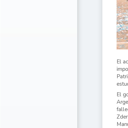
El a
impo
Patr
estu
El g
Arge
fall
Zder
Manu