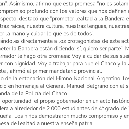
an”. Asimismo, afirmó que esta promesa “no es solame
ompromiso profundo con los valores que nos definen
especto, destacó que “prometer lealtad a la Bandera e
tras raíces, nuestra cultura, nuestras lenguas, nuestra
er la mano y cuidar lo que es de todos”.
ándoles directamente a los protagonistas de este act
eter la Bandera están diciendo: sí, quiero ser parte”. 
rnador le hago otra promesa: Voy a cuidar de sus sue
er con dignidad. Voy a trabajar para que el Chaco y l
ble”, afirmó el primer mandatario provincial.
o de la entonación del Himno Nacional Argentino, los
ncio en homenaje al General Manuel Belgrano con el 
anda de la Policía del Chaco.
a oportunidad, el propio gobernador en un acto históri
era a alrededor de 2.000 estudiantes de 4º grado de 2
ueña. Los niños demostraron mucho compromiso y emo
esa de lealtad a nuestra enseña patria.