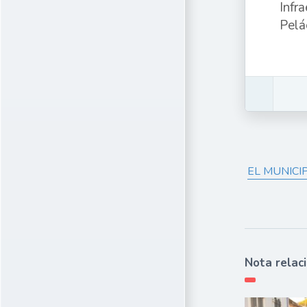
Infr
Pelá
EL MUNICI
Nota relac